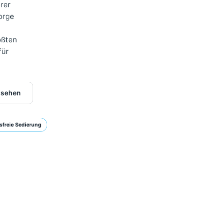
chsorge.
n unserer
e Nachsorge
einer
der größten
hritt für
hher ansehen
Stressfreie Sedierung