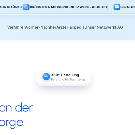
KLINIK TÜRKEI
GRÖSSTES NACHSORGE-NETZWERK – AT·DE·CH
Verfahren
Vorher-Nachher
Ärzte
Hairpedia
Unser Netz
360°-Betreuung
360°
Beratung bis Nachsorge
et von der