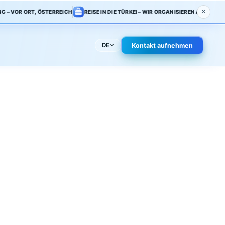
BERATUNG – VOR ORT, ÖSTERREICH
REISE IN DIE TÜRKEI – WIR ORGAN
werk
FAQ
Kontakt
DE