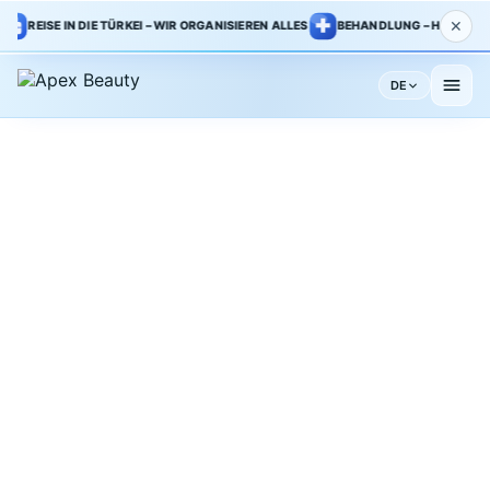
✕
REISE IN DIE TÜRKEI – WIR ORGANISIEREN ALLES
BEHANDLUNG – HAUPTKLINIK
DE