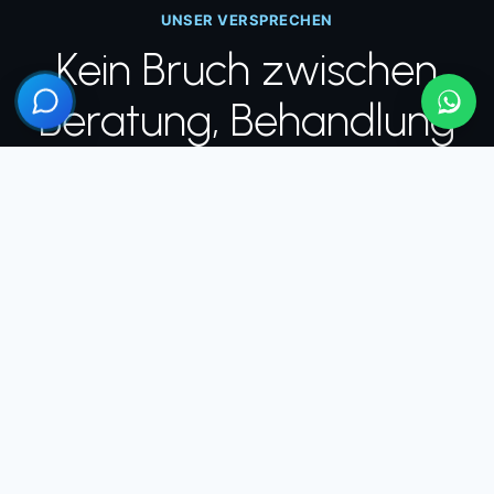
UNSER VERSPRECHEN
Kein Bruch zwischen
Beratung, Behandlung
und Nachsorge
Die meisten Patienten fürchten sich nicht vor der
Operation, sondern davor, was passiert, wenn sie
wieder zuhause sind. Deshalb begleiten wir Sie
durchgehend, nicht nur am Tag des Eingriffs.
ÖSTERREICH
1
Persönliche Beratung
Ihr erstes Gespräch findet vor Ort statt, nicht per