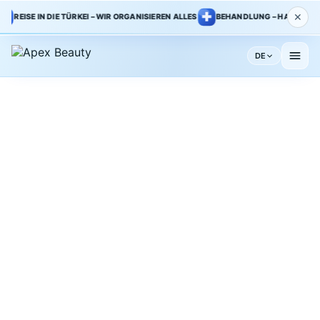
✕
REISE IN DIE TÜRKEI – WIR ORGANISIEREN ALLES
BEHANDLUNG – HAUPTKLINIK 
DE