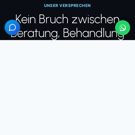
UNSER VERSPRECHEN
Kein Bruch zwischen
Beratung, Behandlung
und Nachsorge
Die meisten Patienten fürchten sich nicht vor der
Operation, sondern davor, was passiert, wenn sie
wieder zuhause sind. Deshalb begleiten wir Sie
durchgehend, nicht nur am Tag des Eingriffs.
ÖSTERREICH
1
Persönliche Beratung
Ihr erstes Gespräch findet vor Ort statt, nicht per