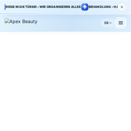
✕
REISE IN DIE TÜRKEI – WIR ORGANISIEREN ALLES
BEHANDLUNG – HAUPTKLINIK 
DE