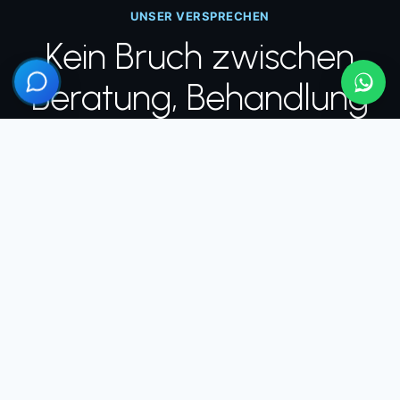
UNSER VERSPRECHEN
Kein Bruch zwischen
Beratung, Behandlung
und Nachsorge
Die meisten Patienten fürchten sich nicht vor der
Operation, sondern davor, was passiert, wenn sie
wieder zuhause sind. Deshalb begleiten wir Sie
durchgehend, nicht nur am Tag des Eingriffs.
ÖSTERREICH
1
Persönliche Beratung
Ihr erstes Gespräch findet vor Ort statt, nicht per