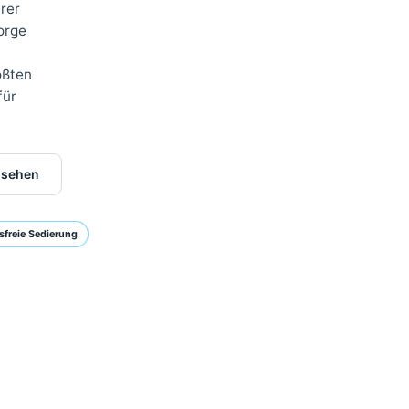
chsorge.
n unserer
e Nachsorge
einer
der größten
hritt für
hher ansehen
Stressfreie Sedierung