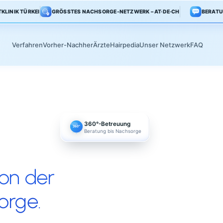
KLINIK TÜRKEI
GRÖSSTES NACHSORGE-NETZWERK – AT·DE·CH
Verfahren
Vorher-Nachher
Ärzte
Hairpedia
Unser Netz
360°-Betreuung
360°
Beratung bis Nachsorge
et von der