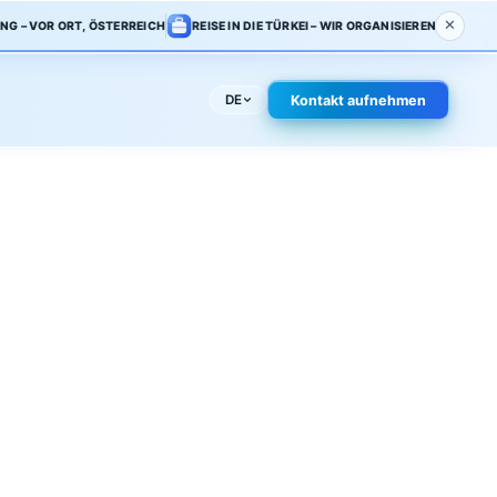
BERATUNG – VOR ORT, ÖSTERREICH
REISE IN DIE TÜRKEI – WIR ORGAN
werk
FAQ
Kontakt
DE