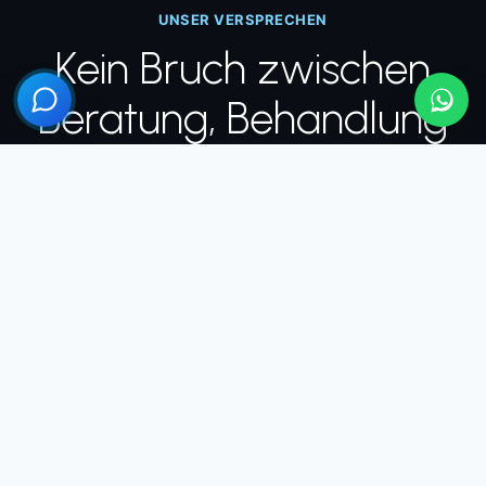
UNSER VERSPRECHEN
Kein Bruch zwischen
Beratung, Behandlung
und Nachsorge
Die meisten Patienten fürchten sich nicht vor der
Operation, sondern davor, was passiert, wenn sie
wieder zuhause sind. Deshalb begleiten wir Sie
durchgehend, nicht nur am Tag des Eingriffs.
ÖSTERREICH
1
Persönliche Beratung
Ihr erstes Gespräch findet vor Ort statt, nicht per