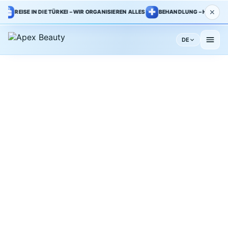
✕
REISE IN DIE TÜRKEI – WIR ORGANISIEREN ALLES
BEHANDLUNG – HAUPTKLINIK
DE