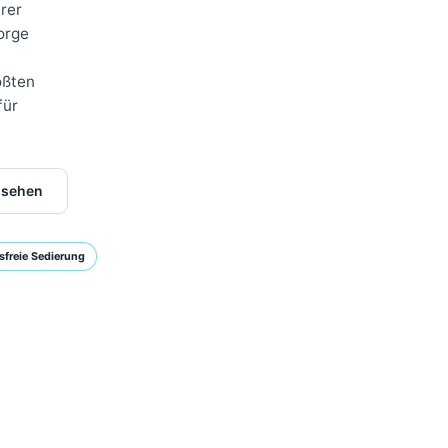
chsorge.
n unserer
e Nachsorge
einer
der größten
hritt für
hher ansehen
Stressfreie Sedierung