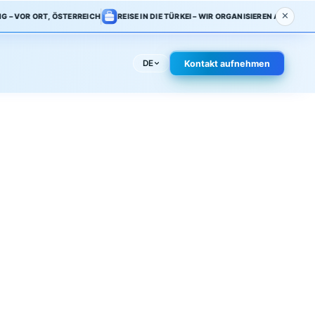
BERATUNG – VOR ORT, ÖSTERREICH
REISE IN DIE TÜRKEI – WIR ORGANI
werk
FAQ
Kontakt
DE