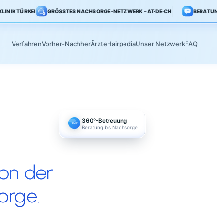
LINIK TÜRKEI
GRÖSSTES NACHSORGE-NETZWERK – AT·DE·CH
Verfahren
Vorher-Nachher
Ärzte
Hairpedia
Unser Netz
360°-Betreuung
360°
Beratung bis Nachsorge
et von der