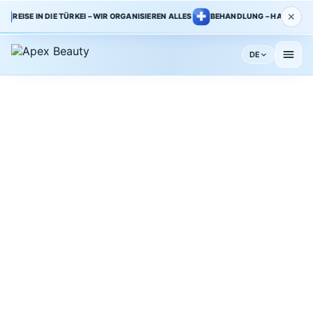
✕
REISE IN DIE TÜRKEI – WIR ORGANISIEREN ALLES
BEHANDLUNG – HAUPTKLINIK 
DE