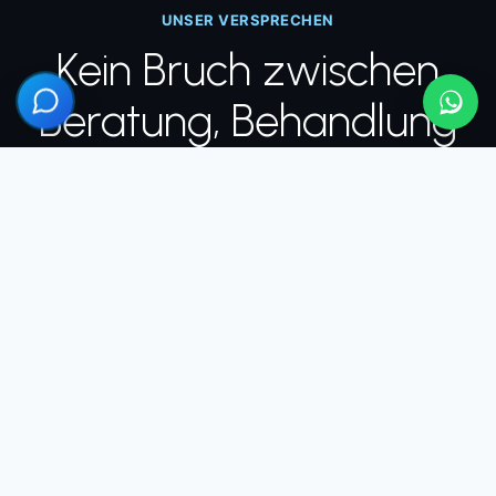
UNSER VERSPRECHEN
Kein Bruch zwischen
Beratung, Behandlung
und Nachsorge
Die meisten Patienten fürchten sich nicht vor der
Operation, sondern davor, was passiert, wenn sie
wieder zuhause sind. Deshalb begleiten wir Sie
durchgehend, nicht nur am Tag des Eingriffs.
ÖSTERREICH
1
Persönliche Beratung
Ihr erstes Gespräch findet vor Ort statt, nicht per