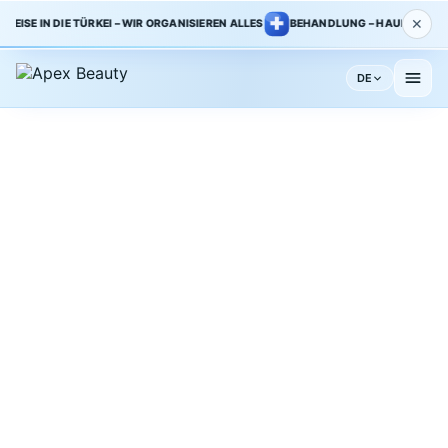
✕
ISE IN DIE TÜRKEI – WIR ORGANISIEREN ALLES
BEHANDLUNG – HAUPTKLINIK TÜ
DE