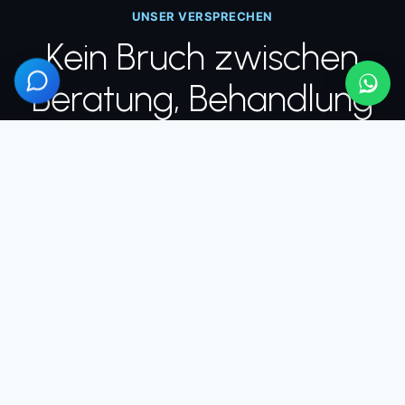
UNSER VERSPRECHEN
Kein Bruch zwischen
Beratung, Behandlung
und Nachsorge
Die meisten Patienten fürchten sich nicht vor der
Operation, sondern davor, was passiert, wenn sie
wieder zuhause sind. Deshalb begleiten wir Sie
durchgehend, nicht nur am Tag des Eingriffs.
ÖSTERREICH
1
Persönliche Beratung
Ihr erstes Gespräch findet vor Ort statt, nicht per